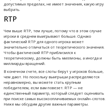
допустимых пределах, не имеет значения, какую игру
выбрать.
RTP
Чем выше RTP, тем лучше, потому что в этом случае
игроки в среднем выигрывают больше. Однако
фактический RTP для одного игрока может
значительно отличаться от теоретического значения.
Чтобы фактический RTP приблизился к
теоретическому, должны быть миллионы, а иногда и
миллиарды вращений.
В конечном счете, все слоты берут у игроков больше,
чем дают. Но поскольку выигрыши распределяются
неравномерно, вы можете стать крупным
победителем, если вам повезет. RTP — не
единственный параметр, который следует оценивать
при поиске самых высокооплачиваемых онлайн-слотов.
Ниже мы обсудим другие важные параметры.