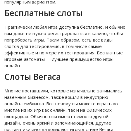
популярным вариантом.
Бесплатные слоты
Практически любая игра доступна бесплатно, и обычно
вам даже не нужно регистрироваться в казино, чтобы
попробовать игры. Таким образом, есть все виды
слотов для тестирования, в том числе самые
эффективные и по мере их тестирования. Бесплатные
игровые автоматы — лучшее преимущество игры
онлайн.
Слоты Вегаса
Многие поставщики, которые изначально занимались
наземным бизнесом, также вошли в индустрию
онлайн-гемблинга. Вот почему вы можете играть во
многие из их игр как онлайн, так и на физических
площадках. Обычно они имеют немного другой
дизайн, очень яркий и запоминающийся. Другие
поставщики иногда копируют игры в стиле Вегаса,