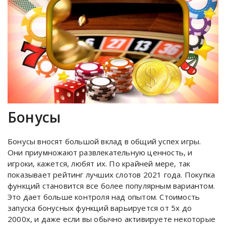
Бонусы
Бонусы вносят большой вклад в общий успех игры.
Они приумножают развлекательную ценность, и
игроки, кажется, любят их. По крайней мере, так
показывает рейтинг лучших слотов 2021 года. Покупка
функций становится все более популярным вариантом.
Это дает больше контроля над опытом. Стоимость
запуска бонусных функций варьируется от 5x до
2000x, и даже если вы обычно активируете некоторые