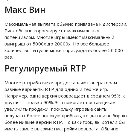
Макс Вин
Максимальная выплата обычно привязана к дисперсии.
Риск обычно коррелирует с максимальным
потенциалом. Многие игры имеют максимальный
выигрыш от 5000x до 20000x. Но все большее
количество титулов может присуждать более 50 000
раз.
Регулируемый RTP
Многие разработчики предоставляют операторам
разные варианты RTP для одних и тех же игр.
Например, одна версия возвращает в среднем 95%, а
другая — только 90%. Это помогает поставщикам
увеличить продажи, поскольку игровые сайты
получают более высокую прибыль, когда они выбирают
более низкие версии RTP. Но как игрок, вы хотели бы
иметь самые высокие настройки возврата. Обычно