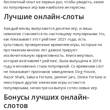
бесплатный опыт из первых рук, чтобы увидеть, какие
из популярных игр вам наиболее интересны.
Лучшие онлайн-слоты
Каждый месяц выпускаются десятки игр, и лишь
немногие становятся по-настоящему популярными. Но,
как показывает этот рейтинг 2021 года, есть
культовые, проверенные временем игры, которые на
протяжении многих лет демонстрируют
исключительную эффективность. Книга мертвых,
которая возглавляет рейтинг, была выпущена в 2016
году и мгновенно стала популярной. Со временем слот
не показывает признаков замедления. Dog House,
Razor Shark, Sakura Fortune, Jammin’ Jars, Divine Fortune и
некоторые другие эпические игры остаются
популярными, несмотря на выпуск сотен новых игр.
Бонусы лучших онлайн-
слотов