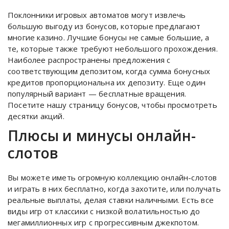
Поклонники игровых автоматов могут извлечь
большую выгоду из бонусов, которые предлагают
многие казино. Лучшие бонусы не самые большие, а
те, которые также требуют небольшого прохождения.
Наиболее распространены предложения с
соответствующим депозитом, когда сумма бонусных
кредитов пропорциональна их депозиту. Еще один
популярный вариант — бесплатные вращения.
Посетите нашу страницу бонусов, чтобы просмотреть
десятки акций.
Плюсы и минусы онлайн-
слотов
Вы можете иметь огромную коллекцию онлайн-слотов
и играть в них бесплатно, когда захотите, или получать
реальные выплаты, делая ставки наличными. Есть все
виды игр от классики с низкой волатильностью до
мегамиллионных игр с прогрессивным джекпотом.