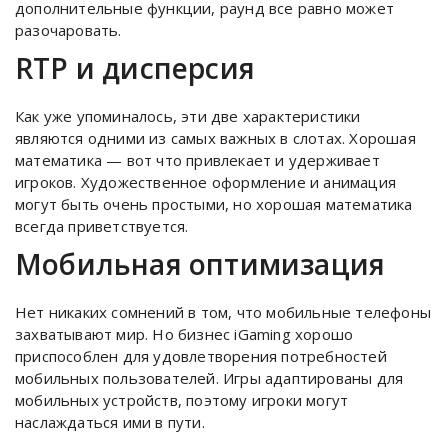
дополнительные функции, раунд все равно может
разочаровать.
RTP и дисперсия
Как уже упоминалось, эти две характеристики
являются одними из самых важных в слотах. Хорошая
математика — вот что привлекает и удерживает
игроков. Художественное оформление и анимация
могут быть очень простыми, но хорошая математика
всегда приветствуется.
Мобильная оптимизация
Нет никаких сомнений в том, что мобильные телефоны
захватывают мир. Но бизнес iGaming хорошо
приспособлен для удовлетворения потребностей
мобильных пользователей. Игры адаптированы для
мобильных устройств, поэтому игроки могут
наслаждаться ими в пути.