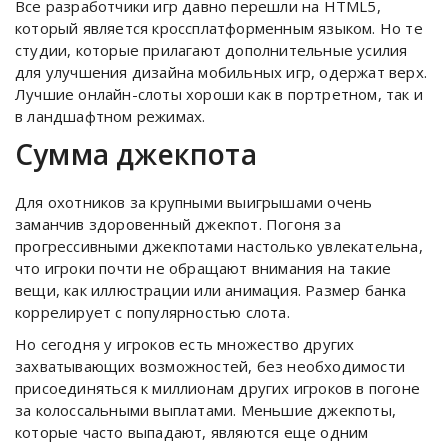
Все разработчики игр давно перешли на HTML5,
который является кроссплатформенным языком. Но те
студии, которые прилагают дополнительные усилия
для улучшения дизайна мобильных игр, одержат верх.
Лучшие онлайн-слоты хороши как в портретном, так и
в ландшафтном режимах.
Сумма джекпота
Для охотников за крупными выигрышами очень
заманчив здоровенный джекпот. Погоня за
прогрессивными джекпотами настолько увлекательна,
что игроки почти не обращают внимания на такие
вещи, как иллюстрации или анимация. Размер банка
коррелирует с популярностью слота.
Но сегодня у игроков есть множество других
захватывающих возможностей, без необходимости
присоединяться к миллионам других игроков в погоне
за колоссальными выплатами. Меньшие джекпоты,
которые часто выпадают, являются еще одним