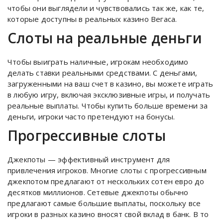
чтобы они выглядели и чувствовались так же, как те,
которые доступны в реальных казино Вегаса.
Слоты на реальные деньги
Чтобы выиграть наличные, игрокам необходимо
делать ставки реальными средствами. С деньгами,
загруженными на ваш счет в казино, вы можете играть
в любую игру, включая эксклюзивные игры, и получать
реальные выплаты. Чтобы купить больше времени за
деньги, игроки часто претендуют на бонусы.
Прогрессивные слоты
Джекпоты — эффективный инструмент для
привлечения игроков. Многие слоты с прогрессивным
джекпотом предлагают от нескольких сотен евро до
десятков миллионов. Сетевые джекпоты обычно
предлагают самые большие выплаты, поскольку все
игроки в разных казино вносят свой вклад в банк. В то