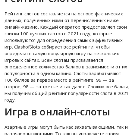
Рейтинг слотов составляется на основе фактических
данных, полученных нами от перечисленных ниже
онлайн-казино. Каждый оператор предоставляет свои
списки 100 лучших слотов в 2021 году, которые
используются для определения самых эффективных
игр. ClashofSlots собирает все рейтинги, чтобы
определить самую популярную игру на нескольких
игровых сайтах. Всем слотам присваивается
определенное количество баллов в зависимости от их
популярности в одном казино. Слоты зарабатывают
100 баллов за первое место в рейтинге, 99 — за
второе, 98 — за третье и так далее. Сложив все баллы,
мы получим общий рейтинг популярности слота в 2021
году.
Игра в онлайн-слоты
Азартные игры могут быть как захватывающими, так и
разочаровывающими. То, как вы управляете своим