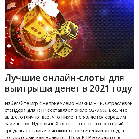
Лучшие онлайн-слоты для
выигрыша денег в 2021 году
Избегайте игр с неприемлемо низким RTP. Отраслевой
стандарт для RTP составляет около 92-96%. Все, что
выше, отлично, все, что ниже, не является хорошим
вариантом. Идеальный слот — это не тот, который
предлагает самый высокий теоретический доход, а
тот, который вам нравится. Пока RTP находится в