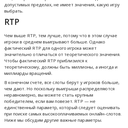
допустимых пределах, не имеет значения, какую игру
выбрать.
RTP
Чем выше RTP, тем лучше, потому что в этом случае
игроки в среднем выигрывают больше. Однако
фактический RTP для одного игрока может
значительно отличаться от теоретического значения.
Чтобы фактический RTP приблизился к
теоретическому, должны быть миллионы, а иногда и
миллиарды вращений.
В конечном счете, все слоты берут у игроков больше,
чем дают. Но поскольку выигрыши распределяются
неравномерно, вы можете стать крупным
победителем, если вам повезет. RTP — не
единственный параметр, который следует оценивать
при поиске самых высокооплачиваемых онлайн-слотов.
Ниже мы обсудим другие важные параметры.