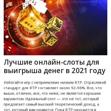
Лучшие онлайн-слоты для
выигрыша денег в 2021 году
Избегайте игр с неприемлемо низким RTP. Отраслевой
стандарт для RTP составляет около 92-96%. Все, что
выше, отлично, все, что ниже, не является хорошим
вариантом. Идеальный слот — это не тот, который
предлагает самый высокий теоретический доход, а
тот, который вам нравится. Пока RTP находится в