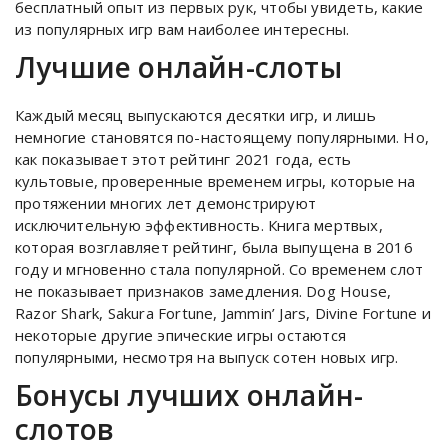
бесплатный опыт из первых рук, чтобы увидеть, какие
из популярных игр вам наиболее интересны.
Лучшие онлайн-слоты
Каждый месяц выпускаются десятки игр, и лишь
немногие становятся по-настоящему популярными. Но,
как показывает этот рейтинг 2021 года, есть
культовые, проверенные временем игры, которые на
протяжении многих лет демонстрируют
исключительную эффективность. Книга мертвых,
которая возглавляет рейтинг, была выпущена в 2016
году и мгновенно стала популярной. Со временем слот
не показывает признаков замедления. Dog House,
Razor Shark, Sakura Fortune, Jammin’ Jars, Divine Fortune и
некоторые другие эпические игры остаются
популярными, несмотря на выпуск сотен новых игр.
Бонусы лучших онлайн-
слотов