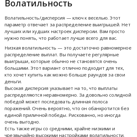
Волатильность
Волатильность/дисперсия — ключ к веселью. Этот
параметр отвечает за распределение выигрышей. Нет
лучших или худших настроек дисперсии. Вам просто
нужно понять, что работает лучше всего для вас.
Низкая волатильность — это достаточно равномерное
распределение выплат. Вы получаете регулярные
выигрыши, которые обычно не становятся очень
большими. Этот вариант отлично подходит для тех,
кто хочет купить как можно больше раундов за свои
деньги.
Высокая дисперсия указывает на то, что выплаты
распределяются неравномерно. За довольно солидной
победой может последовать длинная полоса
поражений. Очень вероятно, что он обанкротится без
единой приличной победы. Рискованно, но иногда
очень выгодно.
Есть также игры со средними, крайне низкими и
чрезвычайно высокими настройками волатильности.