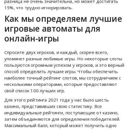
разница не очень значительна, но может достигать
15%, что трудно игнорировать.
Как мы определяем лучшие
игровые автоматы для
онлайн-игры
Спросите двух игроков, и каждый, скорее всего,
упомянет разные любимые игры. Но некоторые слоты
пользуются огромным успехом у игроков, и это верный
способ определить лучшие игры. Чтобы обеспечить
наиболее точный рейтинг слотов, мы сотрудничаем с
несколькими операторами, которые предоставляют
свой список 100 лучших игр.
Для этого рейтинга 2021 года у нас было шесть
казино, представивших свою статистику. Все
индивидуальные рейтинги, поступающие от казино,
затем объединяются для определения победителей.
Максимальный балл, который может получить одно