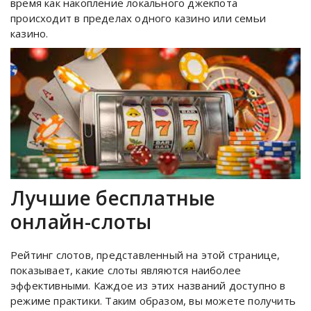
время как накопление локального джекпота
происходит в пределах одного казино или семьи
казино.
Лучшие бесплатные
онлайн-слоты
Рейтинг слотов, представленный на этой странице,
показывает, какие слоты являются наиболее
эффективными. Каждое из этих названий доступно в
режиме практики. Таким образом, вы можете получить