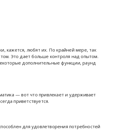
, кажется, любят их. По крайней мере, так
нтом. Это дает больше контроля над опытом.
 некоторые дополнительные функции, раунд
ематика — вот что привлекает и удерживает
сегда приветствуется.
испособлен для удовлетворения потребностей