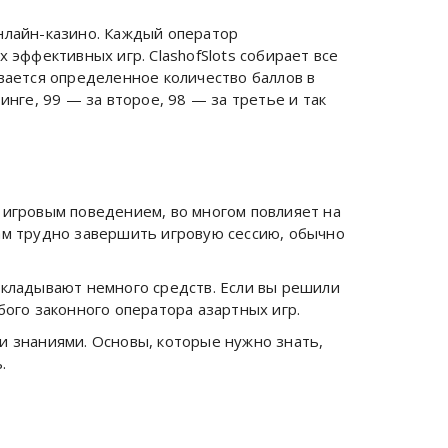
онлайн-казино. Каждый оператор
 эффективных игр. ClashofSlots собирает все
вается определенное количество баллов в
инге, 99 — за второе, 98 — за третье и так
 игровым поведением, во многом повлияет на
вам трудно завершить игровую сессию, обычно
вкладывают немного средств. Если вы решили
бого законного оператора азартных игр.
и знаниями. Основы, которые нужно знать,
.