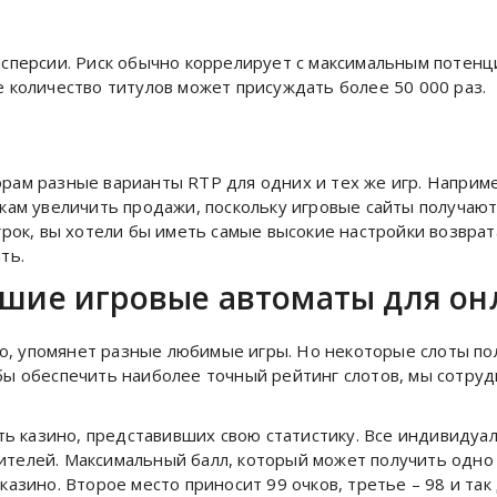
исперсии. Риск обычно коррелирует с максимальным потен
 количество титулов может присуждать более 50 000 раз.
ам разные варианты RTP для одних и тех же игр. Наприме
кам увеличить продажи, поскольку игровые сайты получают
грок, вы хотели бы иметь самые высокие настройки возврат
ть.
чшие игровые автоматы для он
го, упомянет разные любимые игры. Но некоторые слоты по
бы обеспечить наиболее точный рейтинг слотов, мы сотруд
сть казино, представивших свою статистику. Все индивидуа
елей. Максимальный балл, который может получить одно н
азино. Второе место приносит 99 очков, третье – 98 и так 