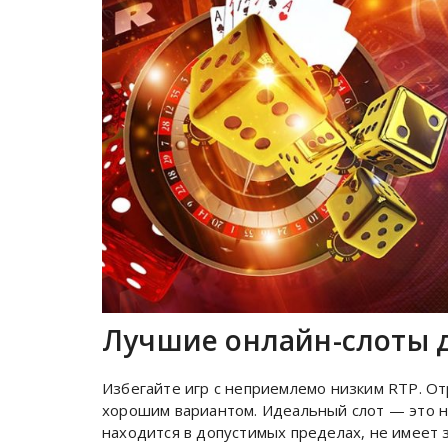
Лучшие онлайн-слоты д
Избегайте игр с неприемлемо низким RTP. Отр
хорошим вариантом. Идеальный слот — это не
находится в допустимых пределах, не имеет з