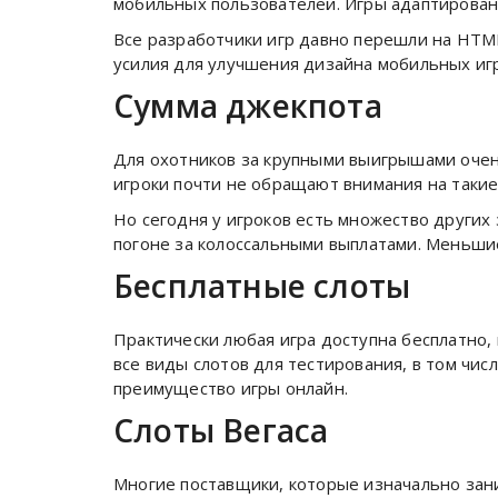
мобильных пользователей. Игры адаптированы
Все разработчики игр давно перешли на HTM
усилия для улучшения дизайна мобильных игр
Сумма джекпота
Для охотников за крупными выигрышами очен
игроки почти не обращают внимания на такие
Но сегодня у игроков есть множество других
погоне за колоссальными выплатами. Меньши
Бесплатные слоты
Практически любая игра доступна бесплатно, 
все виды слотов для тестирования, в том чи
преимущество игры онлайн.
Слоты Вегаса
Многие поставщики, которые изначально зан