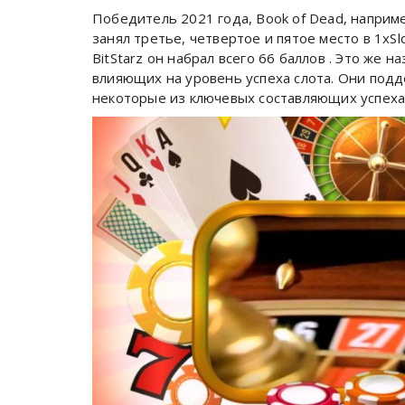
Победитель 2021 года, Book of Dead, например
занял третье, четвертое и пятое место в 1xSl
BitStarz он набрал всего 66 баллов . Это же
влияющих на уровень успеха слота. Они подд
некоторые из ключевых составляющих успеха