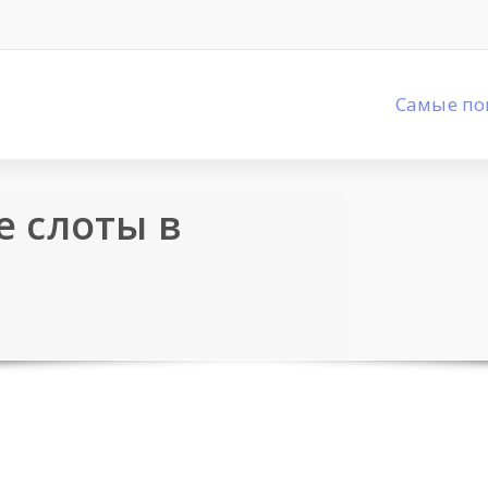
Самые по
 слоты в