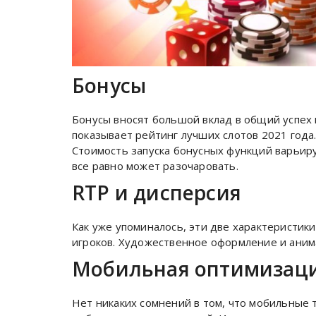
Бонусы
Бонусы вносят большой вклад в общий успех 
показывает рейтинг лучших слотов 2021 года
Стоимость запуска бонусных функций варьиру
все равно может разочаровать.
RTP и дисперсия
Как уже упоминалось, эти две характеристик
игроков. Художественное оформление и анима
Мобильная оптимизац
Нет никаких сомнений в том, что мобильные