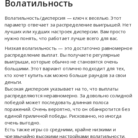
Волатильность
Волатильность/дисперсия — ключ к веселью. Этот
параметр отвечает за распределение выигрышей. Нет
лучших или худших настроек дисперсии. Вам просто
нужно понять, что работает лучше всего для вас.
Низкая волатильность — это достаточно равномерное
распределение выплат. Вы получаете регулярные
выигрыши, которые обычно не становятся очень
большими. Этот вариант отлично подходит для тех,
кто хочет купить как можно больше раундов за свои
деньги.
Высокая дисперсия указывает на то, что выплаты
распределяются неравномерно. За довольно солидной
победой может последовать длинная полоса
поражений. Очень вероятно, что он обанкротится без
единой приличной победы. Рискованно, но иногда
очень выгодно.
Есть также игры со средними, крайне низкими и
чрезвычайно высокими настройками волатильности.