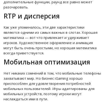
дополнительные функции, раунд все равно может
разочаровать.
RTP и дисперсия
Как уже упоминалось, эти две характеристики
являются одними из самых важных в слотах. Хорошая
математика — вот что привлекает и удерживает
игроков. Художественное оформление и анимация
могут быть очень простыми, но хорошая математика
всегда приветствуется.
Мобильная оптимизация
Нет никаких сомнений в том, что мобильные телефоны
захватывают мир. Но бизнес iGaming хорошо
приспособлен для удовлетворения потребностей
мобильных пользователей. Игры адаптированы для
мобильных устройств, поэтому игроки могут
наслаждаться ими в пути.