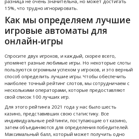
разница не очень значительна, но может достигать
15%, что трудно игнорировать.
Как мы определяем лучшие
игровые автоматы для
онлайн-игры
Спросите двух игроков, и каждый, скорее всего,
упомянет разные любимые игры. Но некоторые слоты
пользуются огромным успехом у игроков, и это верный
способ определить лучшие игры. Чтобы обеспечить
наиболее точный рейтинг слотов, мы сотрудничаем с
несколькими операторами, которые предоставляют
свой список 100 лучших игр.
Для этого рейтинга 2021 года у нас было шесть
казино, представивших свою статистику. Все
индивидуальные рейтинги, поступающие от казино,
затем объединяются для определения победителей.
Максимальный балл, который может получить одно