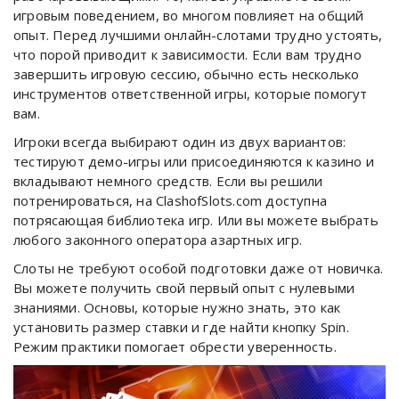
игровым поведением, во многом повлияет на общий
опыт. Перед лучшими онлайн-слотами трудно устоять,
что порой приводит к зависимости. Если вам трудно
завершить игровую сессию, обычно есть несколько
инструментов ответственной игры, которые помогут
вам.
Игроки всегда выбирают один из двух вариантов:
тестируют демо-игры или присоединяются к казино и
вкладывают немного средств. Если вы решили
потренироваться, на ClashofSlots.com доступна
потрясающая библиотека игр. Или вы можете выбрать
любого законного оператора азартных игр.
Слоты не требуют особой подготовки даже от новичка.
Вы можете получить свой первый опыт с нулевыми
знаниями. Основы, которые нужно знать, это как
установить размер ставки и где найти кнопку Spin.
Режим практики помогает обрести уверенность.