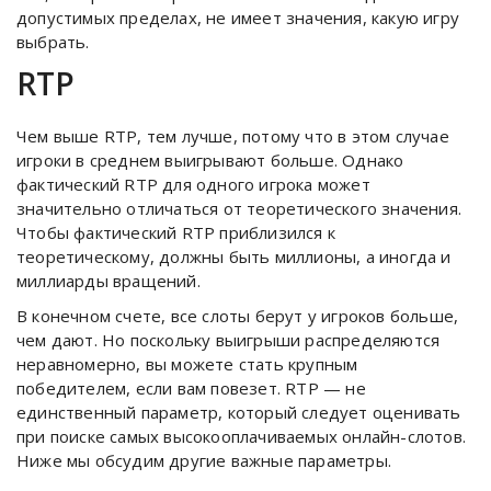
допустимых пределах, не имеет значения, какую игру
выбрать.
RTP
Чем выше RTP, тем лучше, потому что в этом случае
игроки в среднем выигрывают больше. Однако
фактический RTP для одного игрока может
значительно отличаться от теоретического значения.
Чтобы фактический RTP приблизился к
теоретическому, должны быть миллионы, а иногда и
миллиарды вращений.
В конечном счете, все слоты берут у игроков больше,
чем дают. Но поскольку выигрыши распределяются
неравномерно, вы можете стать крупным
победителем, если вам повезет. RTP — не
единственный параметр, который следует оценивать
при поиске самых высокооплачиваемых онлайн-слотов.
Ниже мы обсудим другие важные параметры.