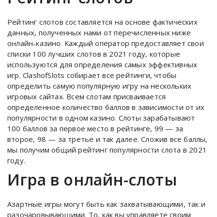
Рейтинг слотов составляется на основе фактических
данных, полученных нами от перечисленных ниже
онлайн-казино. Каждый оператор предоставляет свои
списки 100 лучших слотов в 2021 году, которые
используются для определения самых эффективных
игр. ClashofSlots собирает все рейтинги, чтобы
определить самую популярную игру на нескольких
игровых сайтах. Всем слотам присваивается
определенное количество баллов в зависимости от их
популярности в одном казино. Слоты зарабатывают
100 баллов за первое место в рейтинге, 99 — за
второе, 98 — за третье и так далее. Сложив все баллы,
мы получим общий рейтинг популярности слота в 2021
году.
Игра в онлайн-слоты
Азартные игры могут быть как захватывающими, так и
разочаровывающими. То, как вы управляете своим