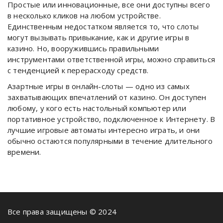
Простые или инновационные, все они доступны всего
в несколько кликов на любом устройстве.
Единственным недостатком является то, что слоты
могут вызывать привыкание, как и другие игры в
казино. Но, вооружившись правильными
инструментами ответственной игры, можно справиться
с тенденцией к перерасходу средств.
Азартные игры в онлайн-слоты — одно из самых
захватывающих впечатлений от казино. Он доступен
любому, у кого есть настольный компьютер или
портативное устройство, подключенное к Интернету. В
лучшие игровые автоматы интересно играть, и они
обычно остаются популярными в течение длительного
времени.
Все права защищены © 2024