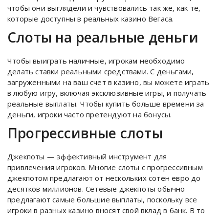
чтобы они выглядели и чувствовались так же, как те,
которые доступны в реальных казино Вегаса.
Слоты на реальные деньги
Чтобы выиграть наличные, игрокам необходимо
делать ставки реальными средствами. С деньгами,
загруженными на ваш счет в казино, вы можете играть
в любую игру, включая эксклюзивные игры, и получать
реальные выплаты. Чтобы купить больше времени за
деньги, игроки часто претендуют на бонусы.
Прогрессивные слоты
Джекпоты — эффективный инструмент для
привлечения игроков. Многие слоты с прогрессивным
джекпотом предлагают от нескольких сотен евро до
десятков миллионов. Сетевые джекпоты обычно
предлагают самые большие выплаты, поскольку все
игроки в разных казино вносят свой вклад в банк. В то