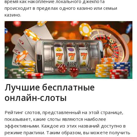
время как накопление локального джекпота
происходит в пределах одного казино или семьи
казино.
Лучшие бесплатные
онлайн-слоты
Рейтинг слотов, представленный на этой странице,
показывает, какие слоты являются наиболее
эффективными. Каждое из этих названий доступно в
режиме практики. Таким образом, вы можете получить