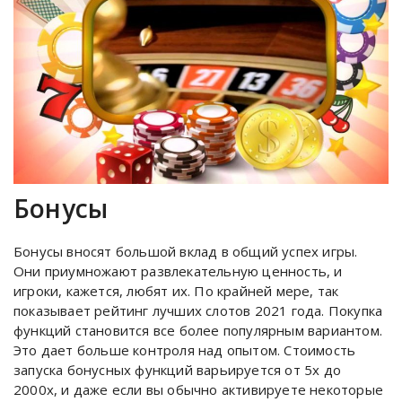
Бонусы
Бонусы вносят большой вклад в общий успех игры.
Они приумножают развлекательную ценность, и
игроки, кажется, любят их. По крайней мере, так
показывает рейтинг лучших слотов 2021 года. Покупка
функций становится все более популярным вариантом.
Это дает больше контроля над опытом. Стоимость
запуска бонусных функций варьируется от 5x до
2000x, и даже если вы обычно активируете некоторые