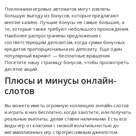
Поклонники игровых автоматов могут извлечь
большую выгоду из бонусов, которые предлагают
многие казино. Лучшие бонусы не самые большие, а
те, которые также требуют небольшого прохождения.
Наиболее распространены предложения с
соответствующим депозитом, когда сумма бонусных
кредитов пропорциональна их депозиту. Еще один
популярный вариант — бесплатные вращения.
Посетите нашу страницу бонусов, чтобы просмотреть
десятки акций.
Плюсы и минусы онлайн-
слотов
Вы можете иметь огромную коллекцию онлайн-слотов
и играть в них бесплатно, когда захотите, или получать
реальные выплаты, делая ставки наличными. Есть все
виды игр от классики с низкой волатильностью до
мегамиллионных игр с прогрессивным джекпотом.