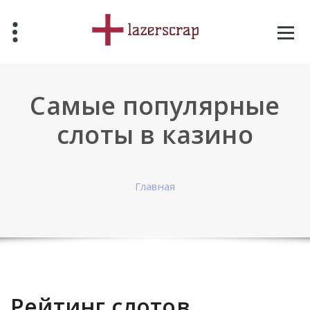
Перейти
к
содержимому
Самые популярные
слоты в казино
Главная
Рейтинг слотов