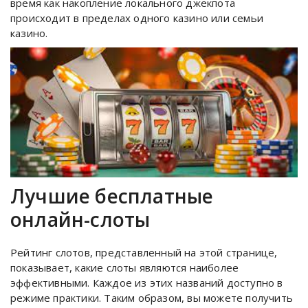
время как накопление локального джекпота
происходит в пределах одного казино или семьи
казино.
Лучшие бесплатные
онлайн-слоты
Рейтинг слотов, представленный на этой странице,
показывает, какие слоты являются наиболее
эффективными. Каждое из этих названий доступно в
режиме практики. Таким образом, вы можете получить