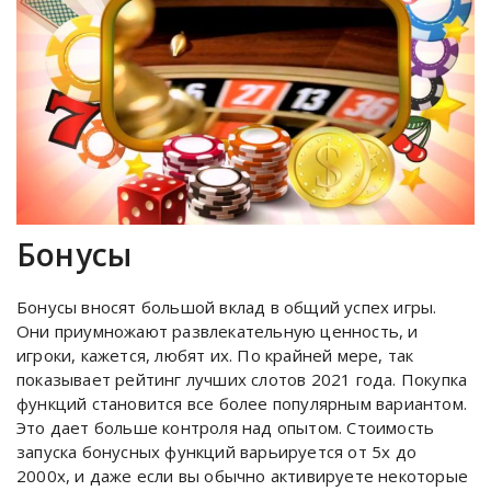
Бонусы
Бонусы вносят большой вклад в общий успех игры.
Они приумножают развлекательную ценность, и
игроки, кажется, любят их. По крайней мере, так
показывает рейтинг лучших слотов 2021 года. Покупка
функций становится все более популярным вариантом.
Это дает больше контроля над опытом. Стоимость
запуска бонусных функций варьируется от 5x до
2000x, и даже если вы обычно активируете некоторые