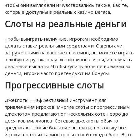
чтобы они выглядели и чувствовались так же, как те,
которые доступны в реальных казино Вегаса.
Слоты на реальные деньги
Чтобы выиграть наличные, игрокам необходимо
делать ставки реальными средствами. С деньгами,
загруженными на ваш счет в казино, вы можете играть
в любую игру, включая эксклюзивные игры, и получать
реальные выплаты. Чтобы купить больше времени за
деньги, игроки часто претендуют на бонусы.
Прогрессивные слоты
Джекпоты — эффективный инструмент для
привлечения игроков. Многие слоты с прогрессивным
джекпотом предлагают от нескольких сотен евро до
десятков миллионов. Сетевые джекпоты обычно
предлагают самые большие выплаты, поскольку все
игроки в разных казино вносят свой вклад в банк. В то