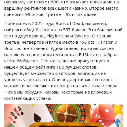
название, составляет 600, что означает попадание на
вершину рейтингов всех шести казино. Второе место
приносит 99 очков, третье – 98 и так далее.
Победитель 2021 года, Book of Dead, например,
набрал в общей сложности 557 баллов. Это был лучший
слот в двух казино, Playfortuna и Vavada . Он занял
третье, четвертое и пятое место в 1xSlots , Fairspin и
Booi соответственно. Удивительно, но за не совсем
идеальную производительность в BitStarz он набрал
всего 66 баллов . Это же название присутствует в
нашем общем рейтинге 100 лучших слотов .
Существует множество факторов, влияющих на
уровень успеха слота. Они поддерживают интерес
игроков и заставляют их возвращаться снова и снова.
Ниже мы обсудим, каковы некоторые из ключевых
составляющих успеха.