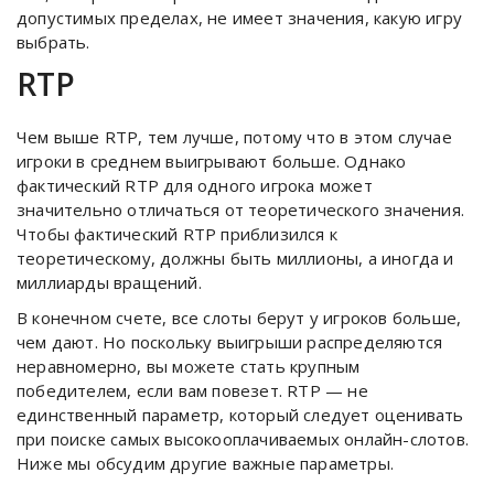
допустимых пределах, не имеет значения, какую игру
выбрать.
RTP
Чем выше RTP, тем лучше, потому что в этом случае
игроки в среднем выигрывают больше. Однако
фактический RTP для одного игрока может
значительно отличаться от теоретического значения.
Чтобы фактический RTP приблизился к
теоретическому, должны быть миллионы, а иногда и
миллиарды вращений.
В конечном счете, все слоты берут у игроков больше,
чем дают. Но поскольку выигрыши распределяются
неравномерно, вы можете стать крупным
победителем, если вам повезет. RTP — не
единственный параметр, который следует оценивать
при поиске самых высокооплачиваемых онлайн-слотов.
Ниже мы обсудим другие важные параметры.