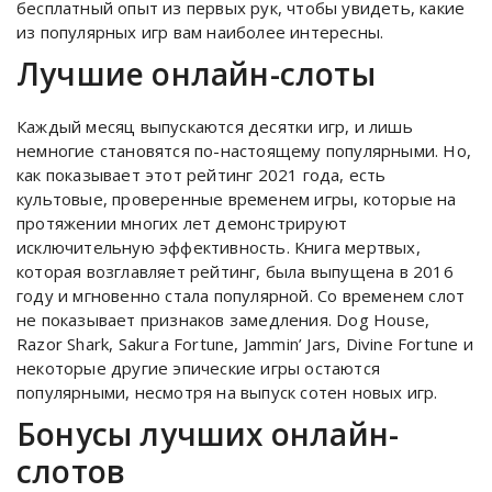
бесплатный опыт из первых рук, чтобы увидеть, какие
из популярных игр вам наиболее интересны.
Лучшие онлайн-слоты
Каждый месяц выпускаются десятки игр, и лишь
немногие становятся по-настоящему популярными. Но,
как показывает этот рейтинг 2021 года, есть
культовые, проверенные временем игры, которые на
протяжении многих лет демонстрируют
исключительную эффективность. Книга мертвых,
которая возглавляет рейтинг, была выпущена в 2016
году и мгновенно стала популярной. Со временем слот
не показывает признаков замедления. Dog House,
Razor Shark, Sakura Fortune, Jammin’ Jars, Divine Fortune и
некоторые другие эпические игры остаются
популярными, несмотря на выпуск сотен новых игр.
Бонусы лучших онлайн-
слотов