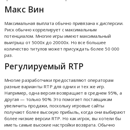
Макс Вин
Максимальная выплата обычно привязана к дисперсии.
Риск обычно коррелирует с максимальным
потенциалом. Многие игры имеют максимальный
выигрыш от 5000x до 20000x. Но все большее
количество титулов может присуждать более 50 000
раз.
Регулируемый RTP
Многие разработчики предоставляют операторам
разные варианты RTP для одних и тех же игр.
Например, одна версия возвращает в среднем 95%, а
другая — только 90%. Это помогает поставщикам
увеличить продажи, поскольку игровые сайты
получают более высокую прибыль, когда они выбирают
более низкие версии RTP. Но как игрок, вы хотели бы
иметь самые высокие настройки возврата. Обычно