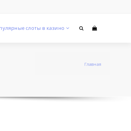
пулярные слоты в казино
Главная