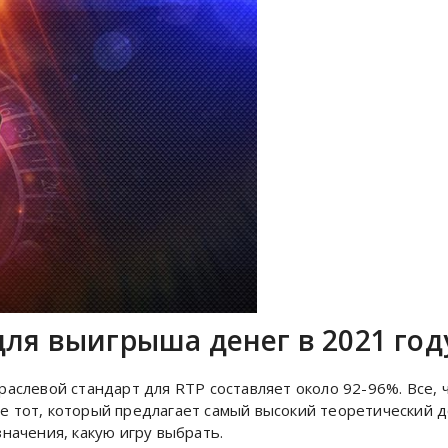
ля выигрыша денег в 2021 год
аслевой стандарт для RTP составляет около 92-96%. Все, ч
 тот, который предлагает самый высокий теоретический до
начения, какую игру выбрать.