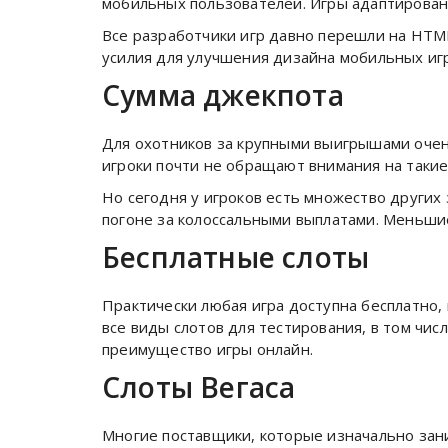
мобильных пользователей. Игры адаптированы
Все разработчики игр давно перешли на HTM
усилия для улучшения дизайна мобильных игр
Сумма джекпота
Для охотников за крупными выигрышами очен
игроки почти не обращают внимания на такие
Но сегодня у игроков есть множество других
погоне за колоссальными выплатами. Меньши
Бесплатные слоты
Практически любая игра доступна бесплатно, 
все виды слотов для тестирования, в том чи
преимущество игры онлайн.
Слоты Вегаса
Многие поставщики, которые изначально зан