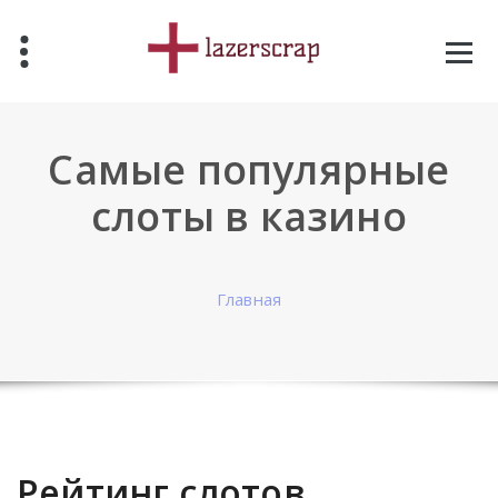
Перейти
к
содержимому
Самые популярные
слоты в казино
Главная
Рейтинг слотов