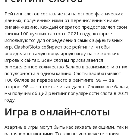
Рейтинг слотов составляется на основе фактических
данных, полученных нами от перечисленных ниже
онлайн-казино. Каждый оператор предоставляет свои
списки 100 лучших слотов в 2021 году, которые
используются для определения самых эффективных
игр. ClashofSlots собирает все рейтинги, чтобы
определить самую популярную игру на нескольких
игровых сайтах. Всем слотам присваивается
определенное количество баллов в зависимости от их
популярности в одном казино. Слоты зарабатывают
100 баллов за первое место в рейтинге, 99 — за
второе, 98 — за третье и так далее. Сложив все баллы,
мы получим общий рейтинг популярности слота в 2021
году.
Игра в онлайн-слоты
Азартные игры могут быть как захватывающими, так и
разочаровывающими. То, как вы управляете своим