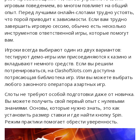
игровым поведением, во многом повлияет на общий
опыт. Перед лучшими онлайн-слотами трудно устоять,
что порой приводит к зависимости. Если вам трудно
завершить игровую сессию, обычно есть несколько
инструментов ответственной игры, которые помогут
вам.
Игроки всегда выбирают один из двух вариантов:
тестируют демо-игры или присоединяются к казино и
вкладывают немного средств. Если вы решили
потренироваться, на ClashofSlots.com доступна
потрясающая библиотека игр. Или вы можете выбрать
любого законного оператора азартных игр.
Слоты не требуют особой подготовки даже от новичка.
Вы можете получить свой первый опыт с нулевыми
знаниями. Основы, которые нужно знать, это как
установить размер ставки и где найти кнопку Spin.
Режим практики помогает обрести уверенность.