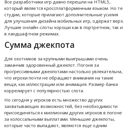
Все разработчики игр давно перешли на HTML5,
который является кроссплатформенным языком. Но те
студии, которые прилагают дополнительные усилия
для улучшения дизайна мобильных игр, одержат верх.
Лучшие онлайн-слоты хороши как в портретном, так и
в ландшафтном режимах.
Сумма джекпота
Для охотников за крупными выигрышами очень
заманчив здоровенный джекпот. Погоня за
прогрессивными джекпотами настолько увлекательна,
что игроки почти не обращают внимания на такие
вещи, как иллюстрации или анимация. Размер банка
коррелирует с популярностью слота.
Но сегодня у игроков есть множество других
захватывающих возможностей, без необходимости
присоединяться к миллионам других игроков в погоне
за колоссальными выплатами. Меньшие джекпоты,
которые часто выпадают, являются еще одним