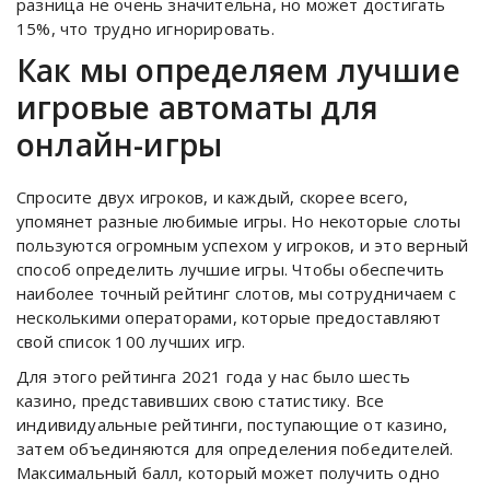
разница не очень значительна, но может достигать
15%, что трудно игнорировать.
Как мы определяем лучшие
игровые автоматы для
онлайн-игры
Спросите двух игроков, и каждый, скорее всего,
упомянет разные любимые игры. Но некоторые слоты
пользуются огромным успехом у игроков, и это верный
способ определить лучшие игры. Чтобы обеспечить
наиболее точный рейтинг слотов, мы сотрудничаем с
несколькими операторами, которые предоставляют
свой список 100 лучших игр.
Для этого рейтинга 2021 года у нас было шесть
казино, представивших свою статистику. Все
индивидуальные рейтинги, поступающие от казино,
затем объединяются для определения победителей.
Максимальный балл, который может получить одно