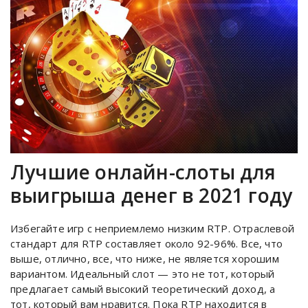
Лучшие онлайн-слоты для
выигрыша денег в 2021 году
Избегайте игр с неприемлемо низким RTP. Отраслевой
стандарт для RTP составляет около 92-96%. Все, что
выше, отлично, все, что ниже, не является хорошим
вариантом. Идеальный слот — это не тот, который
предлагает самый высокий теоретический доход, а
тот, который вам нравится. Пока RTP находится в