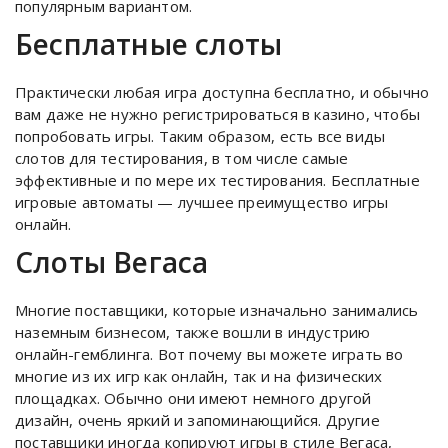
популярным вариантом.
Бесплатные слоты
Практически любая игра доступна бесплатно, и обычно
вам даже не нужно регистрироваться в казино, чтобы
попробовать игры. Таким образом, есть все виды
слотов для тестирования, в том числе самые
эффективные и по мере их тестирования. Бесплатные
игровые автоматы — лучшее преимущество игры
онлайн.
Слоты Вегаса
Многие поставщики, которые изначально занимались
наземным бизнесом, также вошли в индустрию
онлайн-гемблинга. Вот почему вы можете играть во
многие из их игр как онлайн, так и на физических
площадках. Обычно они имеют немного другой
дизайн, очень яркий и запоминающийся. Другие
поставщики иногда копируют игры в стиле Вегаса,