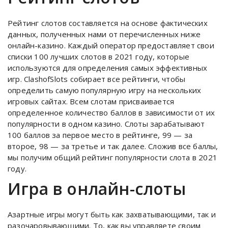
Рейтинг слотов составляется на основе фактических
данных, полученных нами от перечисленных ниже
онлайн-казино. Каждый оператор предоставляет свои
списки 100 лучших слотов в 2021 году, которые
используются для определения самых эффективных
игр. ClashofSlots собирает все рейтинги, чтобы
определить самую популярную игру на нескольких
игровых сайтах. Всем слотам присваивается
определенное количество баллов в зависимости от их
популярности в одном казино. Слоты зарабатывают
100 баллов за первое место в рейтинге, 99 — за
второе, 98 — за третье и так далее. Сложив все баллы,
мы получим общий рейтинг популярности слота в 2021
году.
Игра в онлайн-слоты
Азартные игры могут быть как захватывающими, так и
разочаровывающими. То, как вы управляете своим