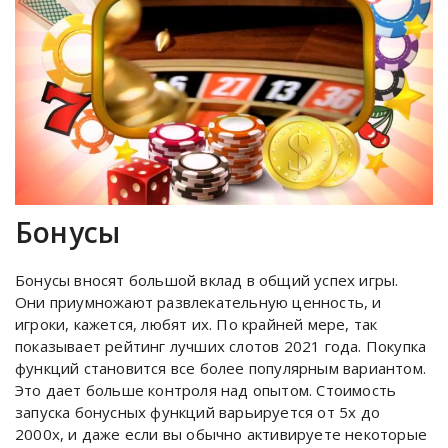
Бонусы
Бонусы вносят большой вклад в общий успех игры.
Они приумножают развлекательную ценность, и
игроки, кажется, любят их. По крайней мере, так
показывает рейтинг лучших слотов 2021 года. Покупка
функций становится все более популярным вариантом.
Это дает больше контроля над опытом. Стоимость
запуска бонусных функций варьируется от 5x до
2000x, и даже если вы обычно активируете некоторые