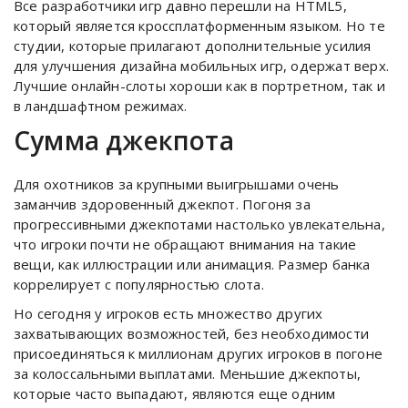
Все разработчики игр давно перешли на HTML5,
который является кроссплатформенным языком. Но те
студии, которые прилагают дополнительные усилия
для улучшения дизайна мобильных игр, одержат верх.
Лучшие онлайн-слоты хороши как в портретном, так и
в ландшафтном режимах.
Сумма джекпота
Для охотников за крупными выигрышами очень
заманчив здоровенный джекпот. Погоня за
прогрессивными джекпотами настолько увлекательна,
что игроки почти не обращают внимания на такие
вещи, как иллюстрации или анимация. Размер банка
коррелирует с популярностью слота.
Но сегодня у игроков есть множество других
захватывающих возможностей, без необходимости
присоединяться к миллионам других игроков в погоне
за колоссальными выплатами. Меньшие джекпоты,
которые часто выпадают, являются еще одним