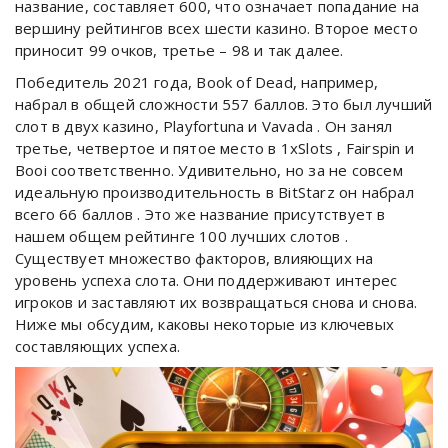
название, составляет 600, что означает попадание на
вершину рейтингов всех шести казино. Второе место
приносит 99 очков, третье – 98 и так далее.
Победитель 2021 года, Book of Dead, например,
набрал в общей сложности 557 баллов. Это был лучший
слот в двух казино, Playfortuna и Vavada . Он занял
третье, четвертое и пятое место в 1xSlots , Fairspin и
Booi соответственно. Удивительно, но за не совсем
идеальную производительность в BitStarz он набрал
всего 66 баллов . Это же название присутствует в
нашем общем рейтинге 100 лучших слотов .
Существует множество факторов, влияющих на
уровень успеха слота. Они поддерживают интерес
игроков и заставляют их возвращаться снова и снова.
Ниже мы обсудим, каковы некоторые из ключевых
составляющих успеха.