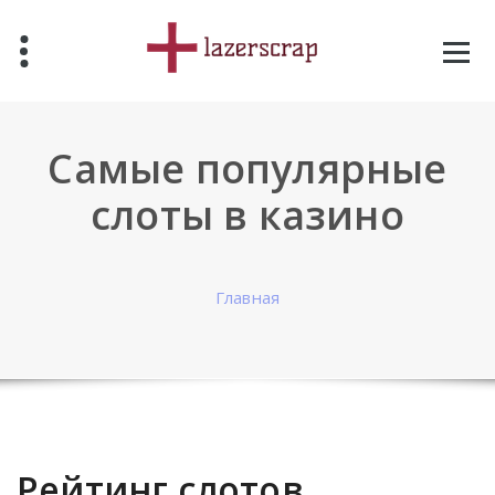
Перейти
к
содержимому
Самые популярные
слоты в казино
Главная
Рейтинг слотов