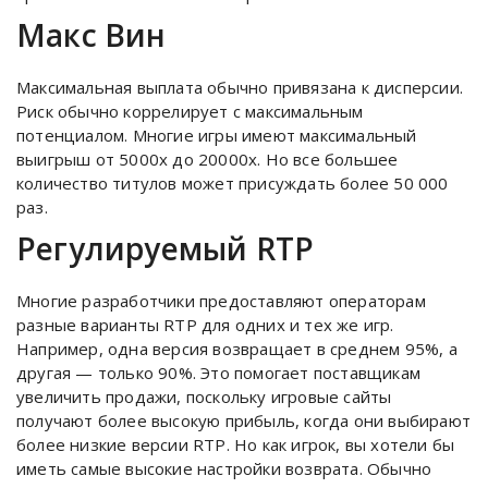
Макс Вин
Максимальная выплата обычно привязана к дисперсии.
Риск обычно коррелирует с максимальным
потенциалом. Многие игры имеют максимальный
выигрыш от 5000x до 20000x. Но все большее
количество титулов может присуждать более 50 000
раз.
Регулируемый RTP
Многие разработчики предоставляют операторам
разные варианты RTP для одних и тех же игр.
Например, одна версия возвращает в среднем 95%, а
другая — только 90%. Это помогает поставщикам
увеличить продажи, поскольку игровые сайты
получают более высокую прибыль, когда они выбирают
более низкие версии RTP. Но как игрок, вы хотели бы
иметь самые высокие настройки возврата. Обычно