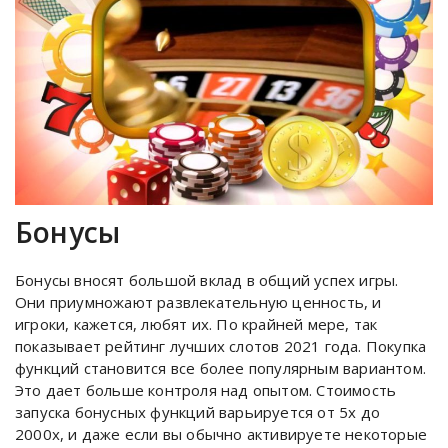
Бонусы
Бонусы вносят большой вклад в общий успех игры.
Они приумножают развлекательную ценность, и
игроки, кажется, любят их. По крайней мере, так
показывает рейтинг лучших слотов 2021 года. Покупка
функций становится все более популярным вариантом.
Это дает больше контроля над опытом. Стоимость
запуска бонусных функций варьируется от 5x до
2000x, и даже если вы обычно активируете некоторые