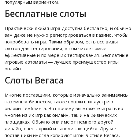
популярным вариантом.
Бесплатные слоты
Практически любая игра доступна бесплатно, и обычно
вам даже не нужно регистрироваться в казино, чтобы
попробовать игры. Таким образом, есть все виды
слотов для тестирования, в том числе самые
эффективные и по мере их тестирования. Бесплатные
игровые автоматы — лучшее преимущество игры
онлайн.
Слоты Вегаса
Многие поставщики, которые изначально занимались
наземным бизнесом, также вошли в индустрию
онлайн-гемблинга. Вот почему вы можете играть во
многие из их игр как онлайн, так и на физических
площадках. Обычно они имеют немного другой
дизайн, очень яркий и запоминающийся. Другие
поставщики иногда копируют игры в стиле Вегаса,