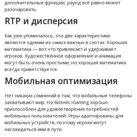
дополнительные функции, раунд все равно может
разочаровать.
RTP и дисперсия
Как уже упоминалось, эти две характеристики
являются одними из самых важных в слотах. Хорошая
математика — вот что привлекает и удерживает
игроков. Художественное оформление и анимация
могут быть очень простыми, но хорошая математика
всегда приветствуется.
Мобильная оптимизация
Нет никаких сомнений в том, что мобильные телефоны
захватывают мир. Но бизнес iGaming хорошо
приспособлен для удовлетворения потребностей
мобильных пользователей. Игры адаптированы для
мобильных устройств, поэтому игроки могут
наслаждаться ими в пути.