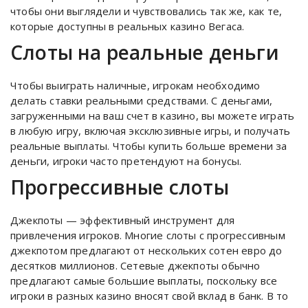
чтобы они выглядели и чувствовались так же, как те,
которые доступны в реальных казино Вегаса.
Слоты на реальные деньги
Чтобы выиграть наличные, игрокам необходимо
делать ставки реальными средствами. С деньгами,
загруженными на ваш счет в казино, вы можете играть
в любую игру, включая эксклюзивные игры, и получать
реальные выплаты. Чтобы купить больше времени за
деньги, игроки часто претендуют на бонусы.
Прогрессивные слоты
Джекпоты — эффективный инструмент для
привлечения игроков. Многие слоты с прогрессивным
джекпотом предлагают от нескольких сотен евро до
десятков миллионов. Сетевые джекпоты обычно
предлагают самые большие выплаты, поскольку все
игроки в разных казино вносят свой вклад в банк. В то