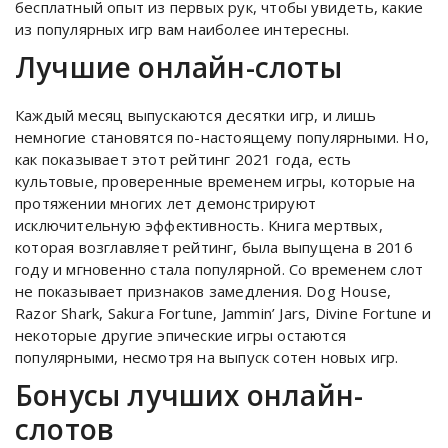
бесплатный опыт из первых рук, чтобы увидеть, какие
из популярных игр вам наиболее интересны.
Лучшие онлайн-слоты
Каждый месяц выпускаются десятки игр, и лишь
немногие становятся по-настоящему популярными. Но,
как показывает этот рейтинг 2021 года, есть
культовые, проверенные временем игры, которые на
протяжении многих лет демонстрируют
исключительную эффективность. Книга мертвых,
которая возглавляет рейтинг, была выпущена в 2016
году и мгновенно стала популярной. Со временем слот
не показывает признаков замедления. Dog House,
Razor Shark, Sakura Fortune, Jammin’ Jars, Divine Fortune и
некоторые другие эпические игры остаются
популярными, несмотря на выпуск сотен новых игр.
Бонусы лучших онлайн-
слотов