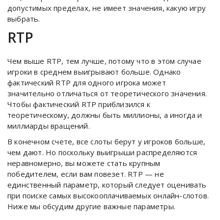
допустимых пределах, не имеет значения, какую игру
выбрать.
RTP
Чем выше RTP, тем лучше, потому что в этом случае
игроки в среднем выигрывают больше. Однако
фактический RTP для одного игрока может
значительно отличаться от теоретического значения.
Чтобы фактический RTP приблизился к
теоретическому, должны быть миллионы, а иногда и
миллиарды вращений.
В конечном счете, все слоты берут у игроков больше,
чем дают. Но поскольку выигрыши распределяются
неравномерно, вы можете стать крупным
победителем, если вам повезет. RTP — не
единственный параметр, который следует оценивать
при поиске самых высокооплачиваемых онлайн-слотов.
Ниже мы обсудим другие важные параметры.