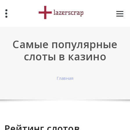
Перейти
к
содержимому
Самые популярные
слоты в казино
Главная
Рейтинг слотов