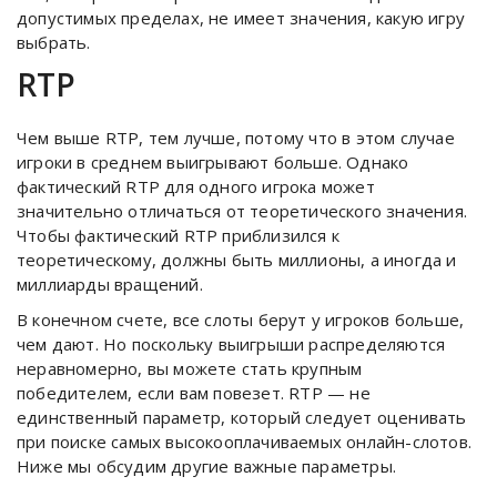
допустимых пределах, не имеет значения, какую игру
выбрать.
RTP
Чем выше RTP, тем лучше, потому что в этом случае
игроки в среднем выигрывают больше. Однако
фактический RTP для одного игрока может
значительно отличаться от теоретического значения.
Чтобы фактический RTP приблизился к
теоретическому, должны быть миллионы, а иногда и
миллиарды вращений.
В конечном счете, все слоты берут у игроков больше,
чем дают. Но поскольку выигрыши распределяются
неравномерно, вы можете стать крупным
победителем, если вам повезет. RTP — не
единственный параметр, который следует оценивать
при поиске самых высокооплачиваемых онлайн-слотов.
Ниже мы обсудим другие важные параметры.