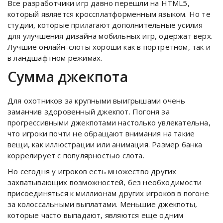
Все разработчики игр давно перешли на HTML5,
который является кроссплатформенным языком. Но те
студии, которые прилагают дополнительные усилия
для улучшения дизайна мобильных игр, одержат верх.
Лучшие онлайн-слоты хороши как в портретном, так и
в ландшафтном режимах.
Сумма джекпота
Для охотников за крупными выигрышами очень
заманчив здоровенный джекпот. Погоня за
прогрессивными джекпотами настолько увлекательна,
что игроки почти не обращают внимания на такие
вещи, как иллюстрации или анимация. Размер банка
коррелирует с популярностью слота.
Но сегодня у игроков есть множество других
захватывающих возможностей, без необходимости
присоединяться к миллионам других игроков в погоне
за колоссальными выплатами. Меньшие джекпоты,
которые часто выпадают, являются еще одним