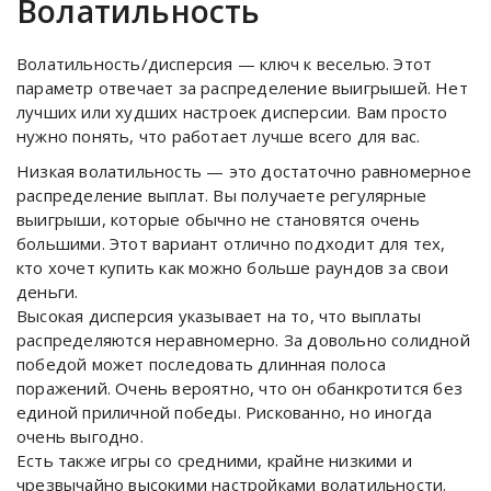
Волатильность
Волатильность/дисперсия — ключ к веселью. Этот
параметр отвечает за распределение выигрышей. Нет
лучших или худших настроек дисперсии. Вам просто
нужно понять, что работает лучше всего для вас.
Низкая волатильность — это достаточно равномерное
распределение выплат. Вы получаете регулярные
выигрыши, которые обычно не становятся очень
большими. Этот вариант отлично подходит для тех,
кто хочет купить как можно больше раундов за свои
деньги.
Высокая дисперсия указывает на то, что выплаты
распределяются неравномерно. За довольно солидной
победой может последовать длинная полоса
поражений. Очень вероятно, что он обанкротится без
единой приличной победы. Рискованно, но иногда
очень выгодно.
Есть также игры со средними, крайне низкими и
чрезвычайно высокими настройками волатильности.