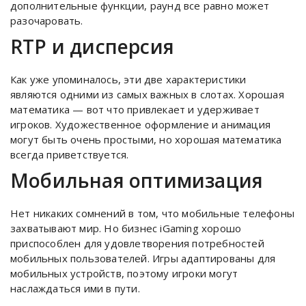
дополнительные функции, раунд все равно может
разочаровать.
RTP и дисперсия
Как уже упоминалось, эти две характеристики
являются одними из самых важных в слотах. Хорошая
математика — вот что привлекает и удерживает
игроков. Художественное оформление и анимация
могут быть очень простыми, но хорошая математика
всегда приветствуется.
Мобильная оптимизация
Нет никаких сомнений в том, что мобильные телефоны
захватывают мир. Но бизнес iGaming хорошо
приспособлен для удовлетворения потребностей
мобильных пользователей. Игры адаптированы для
мобильных устройств, поэтому игроки могут
наслаждаться ими в пути.