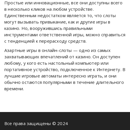
Простые или инновационные, все они доступны всего
в несколько кликов на любом устройстве.
Единственным недостатком является то, что слоты
могут вызывать привыкание, как и другие игры в
казино. Но, вооружившись правильными
инструментами ответственной игры, можно справиться
с тенденцией к перерасходу средств.
Азартные игры в онлайн-слоты — одно из самых
захватывающих впечатлений от казино. Он доступен
любому, у кого есть настольный компьютер или
портативное устройство, подключенное к Интернету. В
лучшие игровые автоматы интересно играть, и они
обычно остаются популярными в течение длительного
времени.
Все права защищены © 2024