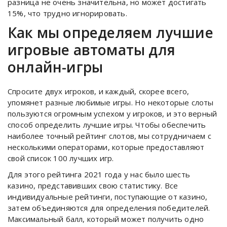
разница не очень значительна, но может достигать
15%, что трудно игнорировать.
Как мы определяем лучшие
игровые автоматы для
онлайн-игры
Спросите двух игроков, и каждый, скорее всего,
упомянет разные любимые игры. Но некоторые слоты
пользуются огромным успехом у игроков, и это верный
способ определить лучшие игры. Чтобы обеспечить
наиболее точный рейтинг слотов, мы сотрудничаем с
несколькими операторами, которые предоставляют
свой список 100 лучших игр.
Для этого рейтинга 2021 года у нас было шесть
казино, представивших свою статистику. Все
индивидуальные рейтинги, поступающие от казино,
затем объединяются для определения победителей.
Максимальный балл, который может получить одно