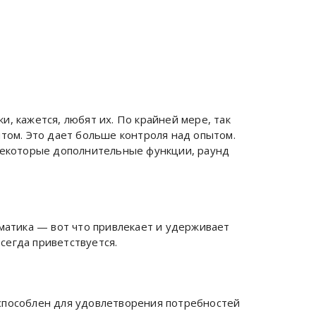
, кажется, любят их. По крайней мере, так
нтом. Это дает больше контроля над опытом.
 некоторые дополнительные функции, раунд
ематика — вот что привлекает и удерживает
сегда приветствуется.
испособлен для удовлетворения потребностей