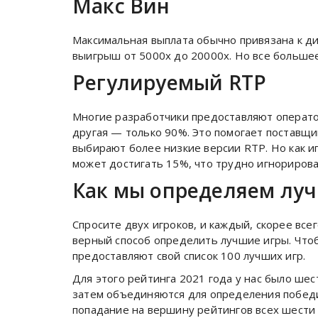
Макс Вин
Максимальная выплата обычно привязана к д
выигрыш от 5000x до 20000x. Но все большее
Регулируемый RTP
Многие разработчики предоставляют оператор
другая — только 90%. Это помогает поставщи
выбирают более низкие версии RTP. Но как и
может достигать 15%, что трудно игнорирова
Как мы определяем лу
Спросите двух игроков, и каждый, скорее все
верный способ определить лучшие игры. Что
предоставляют свой список 100 лучших игр.
Для этого рейтинга 2021 года у нас было ше
затем объединяются для определения победит
попадание на вершину рейтингов всех шести к