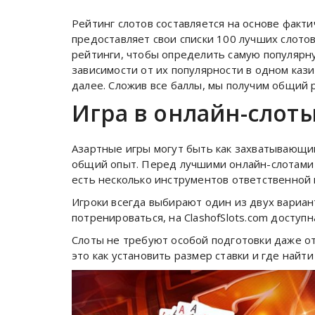
Рейтинг слотов составляется на основе факт
предоставляет свои списки 100 лучших слотов
рейтинги, чтобы определить самую популярну
зависимости от их популярности в одном кази
далее. Сложив все баллы, мы получим общий р
Игра в онлайн-слот
Азартные игры могут быть как захватывающим
общий опыт. Перед лучшими онлайн-слотами т
есть несколько инструментов ответственной 
Игроки всегда выбирают один из двух вариан
потренироваться, на ClashofSlots.com доступ
Слоты не требуют особой подготовки даже от
это как установить размер ставки и где найти