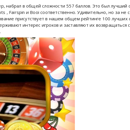
, набрал в общей сложности 557 баллов. Это был лучший сло
ots , Fairspin и Booi соответственно. Удивительно, но за 
 название присутствует в нашем общем рейтинге 100 лучших
ерживают интерес игроков и заставляют их возвращаться с
.