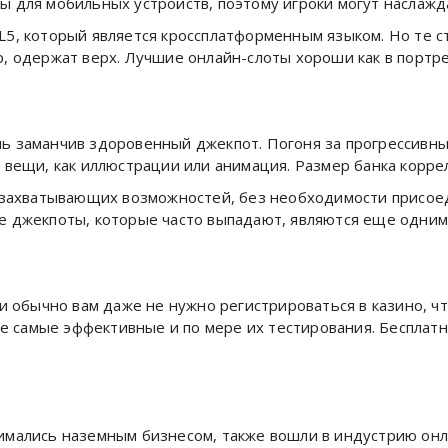
 для мобильных устройств, поэтому игроки могут наслажда
L5, который является кроссплатформенным языком. Но те 
, одержат верх. Лучшие онлайн-слоты хороши как в портр
ь заманчив здоровенный джекпот. Погоня за прогрессивны
 вещи, как иллюстрации или анимация. Размер банка корре
 захватывающих возможностей, без необходимости присоед
е джекпоты, которые часто выпадают, являются еще одним
и обычно вам даже не нужно регистрироваться в казино, ч
сле самые эффективные и по мере их тестирования. Беспла
имались наземным бизнесом, также вошли в индустрию онл