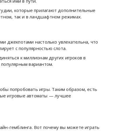
ться ими в пути.
студии, которые прилагают дополнительные
етном, так и в ландшафтном режимах.
ми джекпотами настолько увлекательна, что
лирует с популярностью слота.
иняться к миллионам других игроков в
 популярным вариантом.
тобы попробовать игры. Таким образом, есть
тные игровые автоматы — лучшее
айн-гемблинга. Вот почему вы можете играть