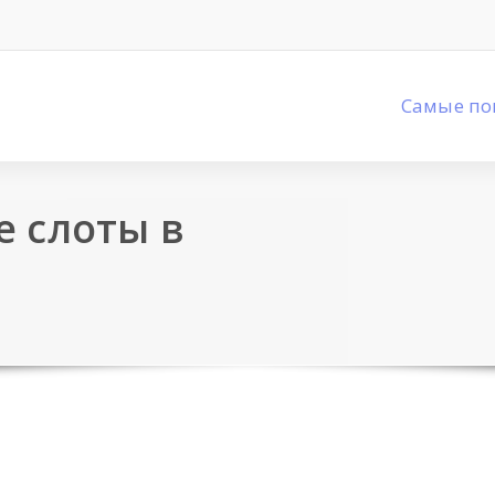
Самые по
 слоты в