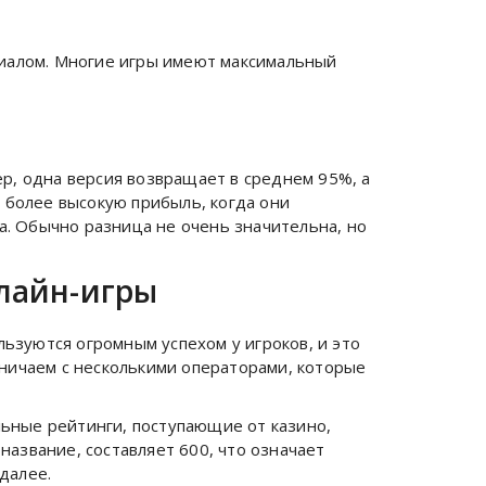
циалом. Многие игры имеют максимальный
р, одна версия возвращает в среднем 95%, а
 более высокую прибыль, когда они
а. Обычно разница не очень значительна, но
лайн-игры
льзуются огромным успехом у игроков, и это
ничаем с несколькими операторами, которые
льные рейтинги, поступающие от казино,
азвание, составляет 600, что означает
далее.