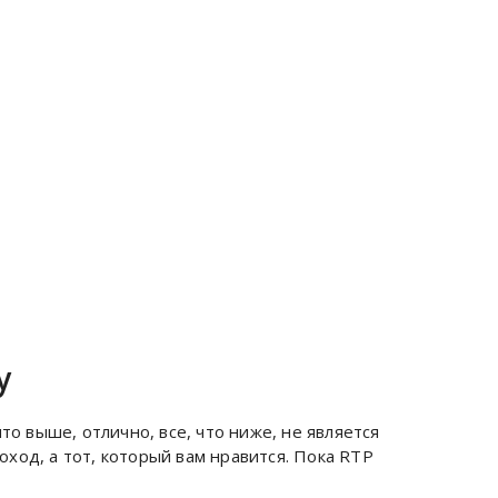
у
то выше, отлично, все, что ниже, не является
ход, а тот, который вам нравится. Пока RTP