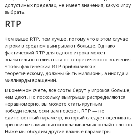
допустимых пределах, не имеет значения, какую игру
выбрать.
RTP
Чем выше RTP, тем лучше, потому что в этом случае
игроки в среднем выигрывают больше. Однако
фактический RTP для одного игрока может
значительно отличаться от теоретического значения.
Чтобы фактический RTP приблизился к
теоретическому, должны быть миллионы, а иногда и
миллиарды вращений.
В конечном счете, все слоты берут у игроков больше,
чем дают. Но поскольку выигрыши распределяются
неравномерно, вы можете стать крупным
победителем, если вам повезет. RTP — не
единственный параметр, который следует оценивать
при поиске самых высокооплачиваемых онлайн-слотов.
Ниже мы обсудим другие важные параметры.