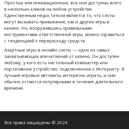
Простые или инновационные, все они доступны всего
в несколько кликов на любом устройстве.
Единственным недостатком является то, что слоты
могут вызывать привыкание, как и другие игры в
казино. Но, вооружившись правильными
инструментами ответственной игры, можно справиться
с тенденцией к перерасходу средств.
Азартные игры в онлайн-слоты — одно из самых
захватывающих впечатлений от казино. Он доступен
любому, у кого есть настольный компьютер или
портативное устройство, подключенное к Интернету. В
лучшие игровые автоматы интересно играть, и они
обычно остаются популярными в течение длительного
времени.
Все права защищены © 2024