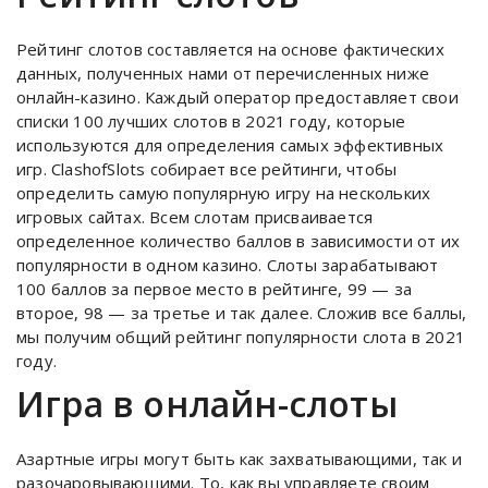
Рейтинг слотов составляется на основе фактических
данных, полученных нами от перечисленных ниже
онлайн-казино. Каждый оператор предоставляет свои
списки 100 лучших слотов в 2021 году, которые
используются для определения самых эффективных
игр. ClashofSlots собирает все рейтинги, чтобы
определить самую популярную игру на нескольких
игровых сайтах. Всем слотам присваивается
определенное количество баллов в зависимости от их
популярности в одном казино. Слоты зарабатывают
100 баллов за первое место в рейтинге, 99 — за
второе, 98 — за третье и так далее. Сложив все баллы,
мы получим общий рейтинг популярности слота в 2021
году.
Игра в онлайн-слоты
Азартные игры могут быть как захватывающими, так и
разочаровывающими. То, как вы управляете своим