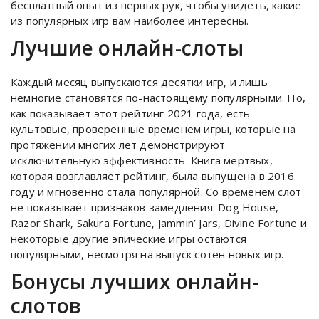
бесплатный опыт из первых рук, чтобы увидеть, какие
из популярных игр вам наиболее интересны.
Лучшие онлайн-слоты
Каждый месяц выпускаются десятки игр, и лишь
немногие становятся по-настоящему популярными. Но,
как показывает этот рейтинг 2021 года, есть
культовые, проверенные временем игры, которые на
протяжении многих лет демонстрируют
исключительную эффективность. Книга мертвых,
которая возглавляет рейтинг, была выпущена в 2016
году и мгновенно стала популярной. Со временем слот
не показывает признаков замедления. Dog House,
Razor Shark, Sakura Fortune, Jammin’ Jars, Divine Fortune и
некоторые другие эпические игры остаются
популярными, несмотря на выпуск сотен новых игр.
Бонусы лучших онлайн-
слотов