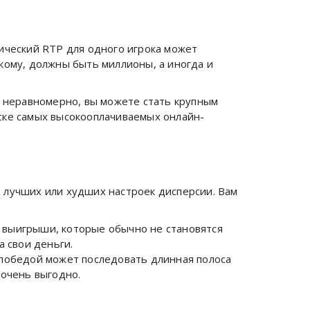
ический RTP для одного игрока может
кому, должны быть миллионы, а иногда и
я неравномерно, вы можете стать крупным
ске самых высокооплачиваемых онлайн-
 лучших или худших настроек дисперсии. Вам
 выигрыши, которые обычно не становятся
а свои деньги.
 победой может последовать длинная полоса
 очень выгодно.