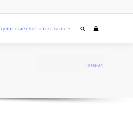
пулярные слоты в казино
Главная