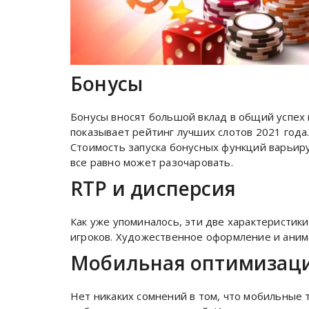
Бонусы
Бонусы вносят большой вклад в общий успех 
показывает рейтинг лучших слотов 2021 года
Стоимость запуска бонусных функций варьиру
все равно может разочаровать.
RTP и дисперсия
Как уже упоминалось, эти две характеристик
игроков. Художественное оформление и анима
Мобильная оптимизац
Нет никаких сомнений в том, что мобильные