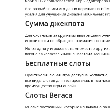
мобильных пользователей. Игры адаптированы
Все разработчики игр давно перешли на HTM
усилия для улучшения дизайна мобильных игр
Сумма джекпота
Для охотников за крупными выигрышами очен
игроки почти не обращают внимания на такие
Но сегодня у игроков есть множество других
погоне за колоссальными выплатами. Меньши
Бесплатные слоты
Практически любая игра доступна бесплатно, 
все виды слотов для тестирования, в том чи
преимущество игры онлайн.
Слоты Вегаса
Многие поставщики, которые изначально зан