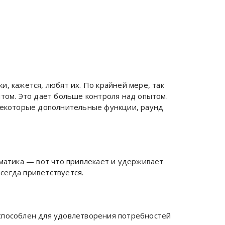
, кажется, любят их. По крайней мере, так
нтом. Это дает больше контроля над опытом.
 некоторые дополнительные функции, раунд
ематика — вот что привлекает и удерживает
сегда приветствуется.
испособлен для удовлетворения потребностей