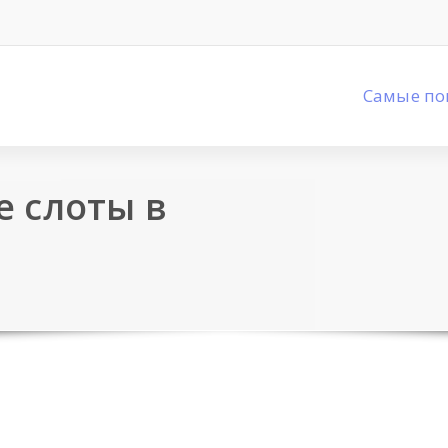
Самые по
 слоты в