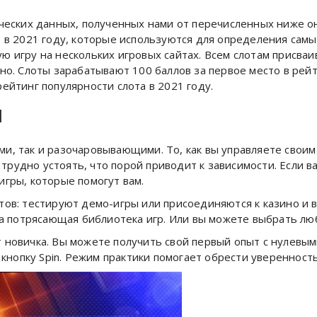
ических данных, полученных нами от перечисленных ниже 
 в 2021 году, которые используются для определения самых
ю игру на нескольких игровых сайтах. Всем слотам присваи
но. Слоты зарабатывают 100 баллов за первое место в рейт
ейтинг популярности слота в 2021 году.
ы
и, так и разочаровывающими. То, как вы управляете своим
рудно устоять, что порой приводит к зависимости. Если 
игры, которые помогут вам.
тов: тестируют демо-игры или присоединяются к казино и 
на потрясающая библиотека игр. Или вы можете выбрать лю
 новичка. Вы можете получить свой первый опыт с нулевым
 кнопку Spin. Режим практики помогает обрести уверенность