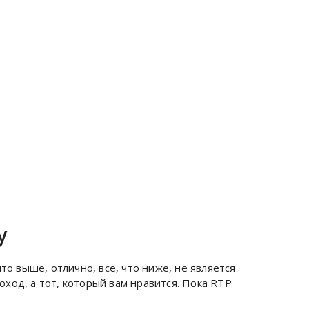
у
то выше, отлично, все, что ниже, не является
ход, а тот, который вам нравится. Пока RTP