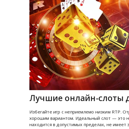
Лучшие онлайн-слоты д
Избегайте игр с неприемлемо низким RTP. Отр
хорошим вариантом. Идеальный слот — это не
находится в допустимых пределах, не имеет з