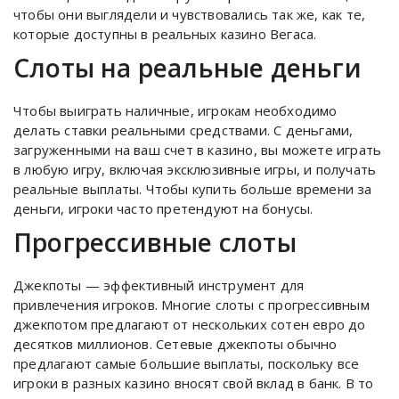
чтобы они выглядели и чувствовались так же, как те,
которые доступны в реальных казино Вегаса.
Слоты на реальные деньги
Чтобы выиграть наличные, игрокам необходимо
делать ставки реальными средствами. С деньгами,
загруженными на ваш счет в казино, вы можете играть
в любую игру, включая эксклюзивные игры, и получать
реальные выплаты. Чтобы купить больше времени за
деньги, игроки часто претендуют на бонусы.
Прогрессивные слоты
Джекпоты — эффективный инструмент для
привлечения игроков. Многие слоты с прогрессивным
джекпотом предлагают от нескольких сотен евро до
десятков миллионов. Сетевые джекпоты обычно
предлагают самые большие выплаты, поскольку все
игроки в разных казино вносят свой вклад в банк. В то