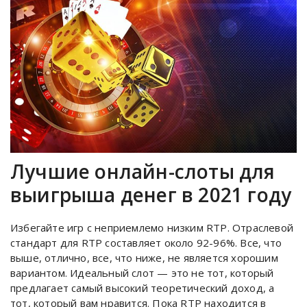
Лучшие онлайн-слоты для
выигрыша денег в 2021 году
Избегайте игр с неприемлемо низким RTP. Отраслевой
стандарт для RTP составляет около 92-96%. Все, что
выше, отлично, все, что ниже, не является хорошим
вариантом. Идеальный слот — это не тот, который
предлагает самый высокий теоретический доход, а
тот, который вам нравится. Пока RTP находится в