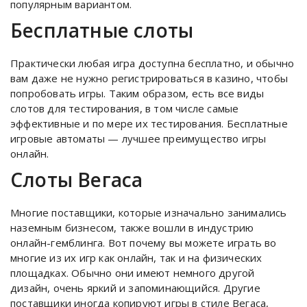
популярным вариантом.
Бесплатные слоты
Практически любая игра доступна бесплатно, и обычно
вам даже не нужно регистрироваться в казино, чтобы
попробовать игры. Таким образом, есть все виды
слотов для тестирования, в том числе самые
эффективные и по мере их тестирования. Бесплатные
игровые автоматы — лучшее преимущество игры
онлайн.
Слоты Вегаса
Многие поставщики, которые изначально занимались
наземным бизнесом, также вошли в индустрию
онлайн-гемблинга. Вот почему вы можете играть во
многие из их игр как онлайн, так и на физических
площадках. Обычно они имеют немного другой
дизайн, очень яркий и запоминающийся. Другие
поставщики иногда копируют игры в стиле Вегаса,