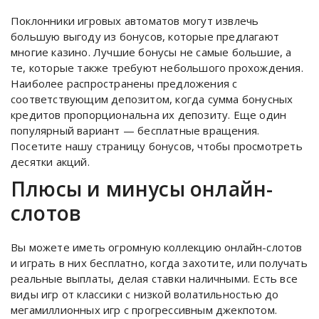
Поклонники игровых автоматов могут извлечь
большую выгоду из бонусов, которые предлагают
многие казино. Лучшие бонусы не самые большие, а
те, которые также требуют небольшого прохождения.
Наиболее распространены предложения с
соответствующим депозитом, когда сумма бонусных
кредитов пропорциональна их депозиту. Еще один
популярный вариант — бесплатные вращения.
Посетите нашу страницу бонусов, чтобы просмотреть
десятки акций.
Плюсы и минусы онлайн-
слотов
Вы можете иметь огромную коллекцию онлайн-слотов
и играть в них бесплатно, когда захотите, или получать
реальные выплаты, делая ставки наличными. Есть все
виды игр от классики с низкой волатильностью до
мегамиллионных игр с прогрессивным джекпотом.