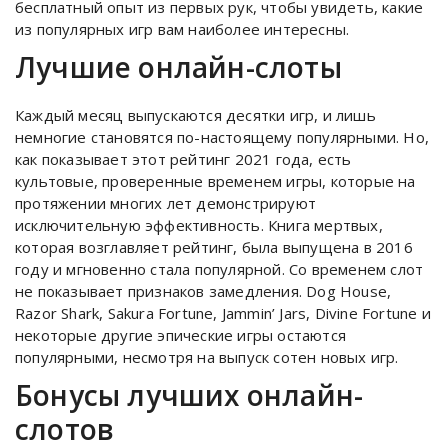
бесплатный опыт из первых рук, чтобы увидеть, какие
из популярных игр вам наиболее интересны.
Лучшие онлайн-слоты
Каждый месяц выпускаются десятки игр, и лишь
немногие становятся по-настоящему популярными. Но,
как показывает этот рейтинг 2021 года, есть
культовые, проверенные временем игры, которые на
протяжении многих лет демонстрируют
исключительную эффективность. Книга мертвых,
которая возглавляет рейтинг, была выпущена в 2016
году и мгновенно стала популярной. Со временем слот
не показывает признаков замедления. Dog House,
Razor Shark, Sakura Fortune, Jammin’ Jars, Divine Fortune и
некоторые другие эпические игры остаются
популярными, несмотря на выпуск сотен новых игр.
Бонусы лучших онлайн-
слотов