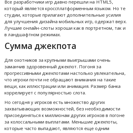
Все разработчики игр давно перешли на HTML5,
который является кроссплатформенным языком. Но те
студии, которые прилагают дополнительные усилия
для улучшения дизайна мобильных игр, одержат верх.
Лучшие онлайн-слоты хороши как в портретном, так и
в ландшафтном режимах.
Сумма джекпота
Для охотников за крупными выигрышами очень
заманчив здоровенный джекпот. Погоня за
прогрессивными джекпотами настолько увлекательна,
что игроки почти не обращают внимания на такие
вещи, как иллюстрации или анимация. Размер банка
коррелирует с популярностью слота.
Но сегодня у игроков есть множество других
захватывающих возможностей, без необходимости
присоединяться к миллионам других игроков в погоне
за колоссальными выплатами. Меньшие джекпоты,
которые часто выпадают, являются еще одним