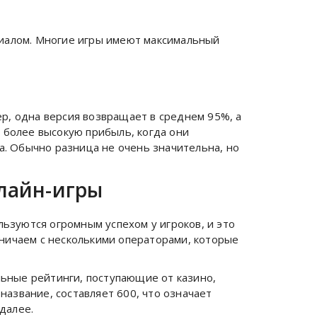
циалом. Многие игры имеют максимальный
р, одна версия возвращает в среднем 95%, а
 более высокую прибыль, когда они
а. Обычно разница не очень значительна, но
лайн-игры
льзуются огромным успехом у игроков, и это
ничаем с несколькими операторами, которые
льные рейтинги, поступающие от казино,
азвание, составляет 600, что означает
далее.