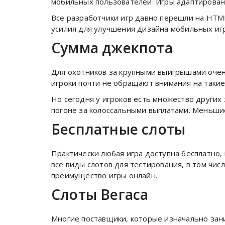
мобильных пользователей. Игры адаптированы
Все разработчики игр давно перешли на HTM
усилия для улучшения дизайна мобильных игр
Сумма джекпота
Для охотников за крупными выигрышами очен
игроки почти не обращают внимания на такие
Но сегодня у игроков есть множество других
погоне за колоссальными выплатами. Меньши
Бесплатные слоты
Практически любая игра доступна бесплатно, 
все виды слотов для тестирования, в том чи
преимущество игры онлайн.
Слоты Вегаса
Многие поставщики, которые изначально зан