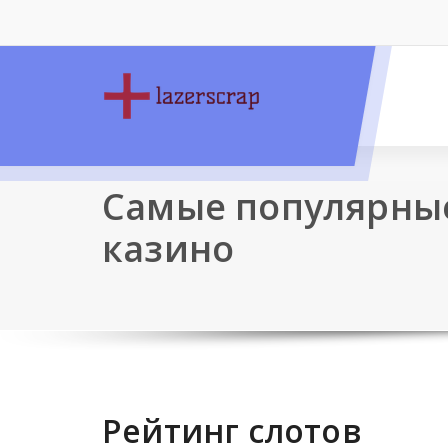
Перейти
к
содержимому
Самые популярные
казино
Рейтинг слотов