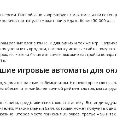
исперсии. Риск обычно коррелирует с максимальным потен
 количество титулов может присуждать более 50 000 раз.
ам разные варианты RTP для одних и тех же игр. Наприме
кам увеличить продажи, поскольку игровые сайты получают
грок, вы хотели бы иметь самые высокие настройки возврат
ть.
чшие игровые автоматы для он
го, упомянет разные любимые игры. Но некоторые слоты по
бы обеспечить наиболее точный рейтинг слотов, мы сотруд
сть казино, представивших свою статистику. Все индивидуа
елей. Максимальный балл, который может получить одно н
азино. Второе место приносит 99 очков, третье – 98 и так 