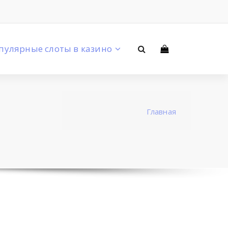
пулярные слоты в казино
Главная