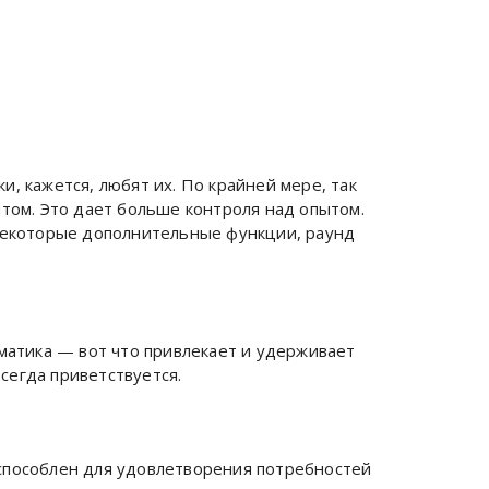
, кажется, любят их. По крайней мере, так
нтом. Это дает больше контроля над опытом.
 некоторые дополнительные функции, раунд
ематика — вот что привлекает и удерживает
сегда приветствуется.
испособлен для удовлетворения потребностей