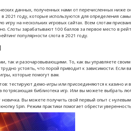
ических данных, полученных нами от перечисленных ниже 
 в 2021 году, которые используются для определения самых
ю игру на нескольких игровых сайтах. Всем слотам присваи
но. Слоты зарабатывают 100 баллов за первое место в рейт
ейтинг популярности слота в 2021 году.
ы
и, так и разочаровывающими. То, как вы управляете своим
рудно устоять, что порой приводит к зависимости. Если 
игры, которые помогут вам.
тов: тестируют демо-игры или присоединяются к казино и 
на потрясающая библиотека игр. Или вы можете выбрать лю
 новичка. Вы можете получить свой первый опыт с нулевым
 кнопку Spin. Режим практики помогает обрести уверенность