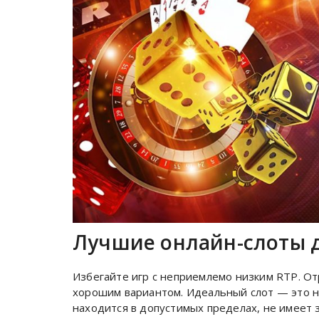
Лучшие онлайн-слоты д
Избегайте игр с неприемлемо низким RTP. Отр
хорошим вариантом. Идеальный слот — это не
находится в допустимых пределах, не имеет з