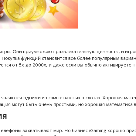
игры. Они приумножают развлекательную ценность, и игроки
. Покупка функций становится все более популярным вариа
ется от 5x до 2000x, и даже если вы обычно активируете
и являются одними из самых важных в слотах. Хорошая мат
ция могут быть очень простыми, но хорошая математика в
ия
 телефоны захватывают мир. Но бизнес iGaming хорошо пр