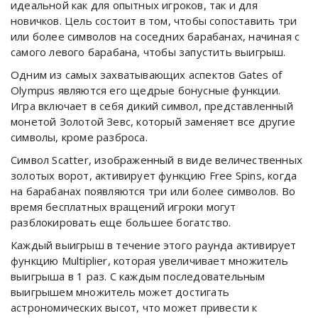
идеальной как для опытных игроков, так и для
новичков. Цель состоит в том, чтобы сопоставить три
или более символов на соседних барабанах, начиная с
самого левого барабана, чтобы запустить выигрыш.
Одним из самых захватывающих аспектов Gates of
Olympus являются его щедрые бонусные функции.
Игра включает в себя дикий символ, представленный
монетой Золотой Зевс, который заменяет все другие
символы, кроме разброса.
Символ Scatter, изображенный в виде величественных
золотых ворот, активирует функцию Free Spins, когда
на барабанах появляются три или более символов. Во
время бесплатных вращений игроки могут
разблокировать еще большее богатство.
Каждый выигрыш в течение этого раунда активирует
функцию Multiplier, которая увеличивает множитель
выигрыша в 1 раз. С каждым последовательным
выигрышем множитель может достигать
астрономических высот, что может привести к